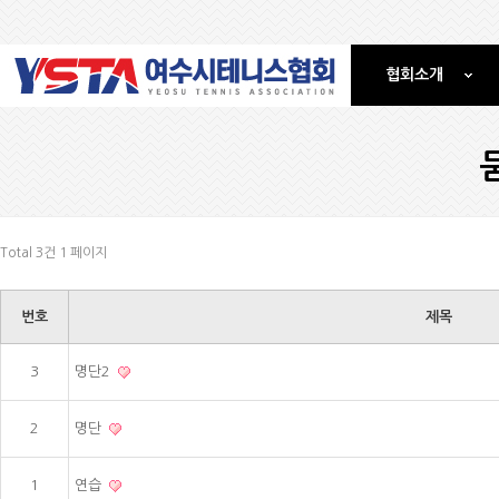
협회소개
Total 3건
1 페이지
번호
제목
3
명단2
2
명단
1
연습