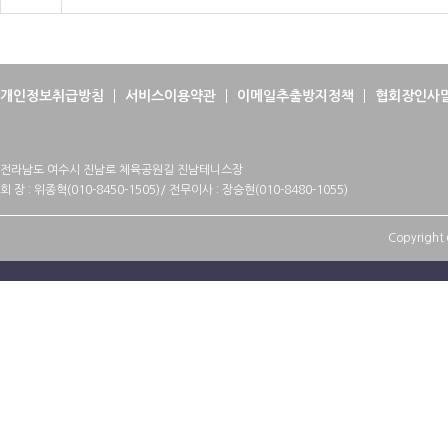
개인정보취급방침
서비스이용약관
이메일추출방지정책
협회장인사
전라남도 여수시 진남로 체육공원길 진남테니스장
회 장 : 위종혁(010-8450-1505)/ 전무이사 : 장승현(010-8480-1055)
Copyright