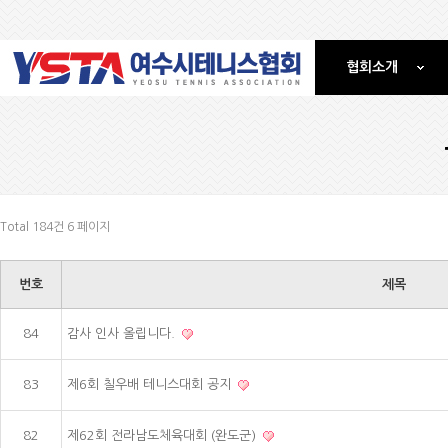
협회소개
Total 184건
6 페이지
번호
제목
84
감사 인사 올립니다.
83
제6회 칠우배 테니스대회 공지
82
제62회 전라남도체육대회 (완도군)