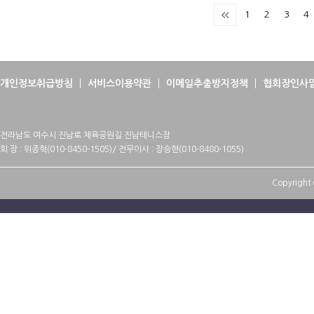
1
2
3
4
개인정보취급방침
서비스이용약관
이메일추출방지정책
협회장인사
전라남도 여수시 진남로 체육공원길 진남테니스장
회 장 : 위종혁(010-8450-1505)/ 전무이사 : 장승현(010-8480-1055)
Copyright