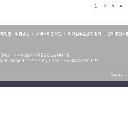
1
2
3
4
개인정보취급방침
서비스이용약관
이메일추출방지정책
협회장인사
전라남도 여수시 진남로 체육공원길 진남테니스장
회 장 : 위종혁(010-8450-1505)/ 전무이사 : 장승현(010-8480-1055)
Copyright