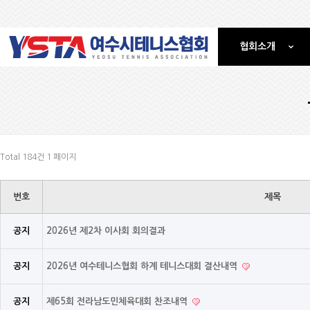
협회소개
Total 184건
1 페이지
번호
제목
공지
2026년 제2차 이사회 회의결과
공지
2026년 여수테니스협회 하계 테니스대회 결산내역
공지
제65회 전라남도민체육대회 찬조내역